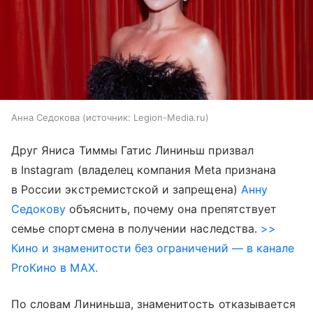
Анна Седокова
источник:
Legion-Media.ru
Друг Яниса Тиммы Гатис Лининьш призвал
в Instagram (владелец компания Meta признана
в России экстремистской и запрещена)
Анну
Седокову
объяснить, почему она препятствует
семье спортсмена в получении наследства.
>>
Кино и знаменитости без ограничений — в канале
ProКино в MAX.
По словам Лининьша, знаменитость отказывается