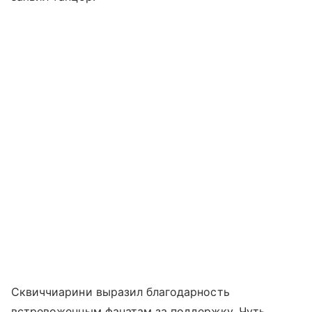
Сквиччиарини выразил благодарность
встревоженным фанатам за поддержку. Чуть