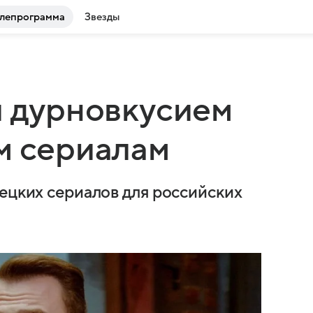
лепрограмма
Звезды
и дурновкусием
м сериалам
рецких сериалов для российских