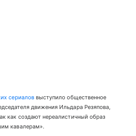
ких сериалов
выступило общественное
едседателя движения Ильдара Резяпова,
так как создают нереалистичный образ
шим кавалерам».