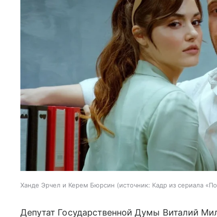
Ханде Эрчел и Керем Бюрсин
источник:
Кадр из сериала «П
Депутат Государственной Думы Виталий Мил