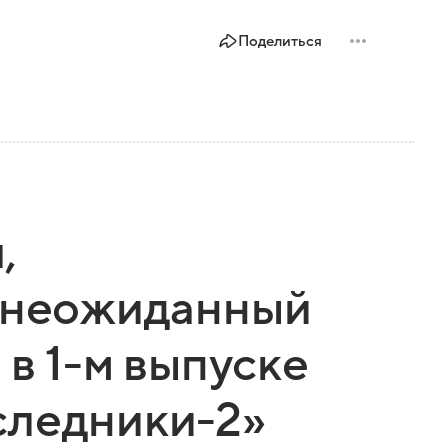
Поделиться
,
и неожиданный
 в 1-м выпуске
следники-2»