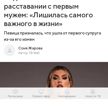
расставании с первым
мужем: «Лишилась самого
важного в жизни»
Певица призналась, что ушла от первого супруга
из-за его измен
Соня Жарова
Автор ТВ Mail
Расписание
Прямой эфир
Напоминания
Новости ТВ
Выберите комментарий
Выберите комментарий
Выберите комментарий