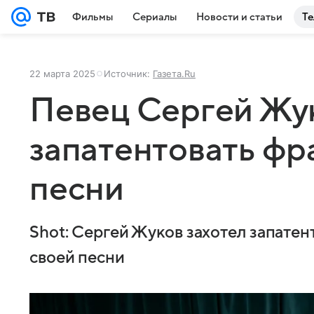
Фильмы
Сериалы
Новости и статьи
Те
22 марта 2025
Источник:
Газета.Ru
Певец Сергей Жук
запатентовать фра
песни
Shot: Сергей Жуков захотел запатент
своей песни