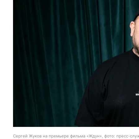
Сергей Жуков на премьере фильма «Ждун», фото: пресс-слу