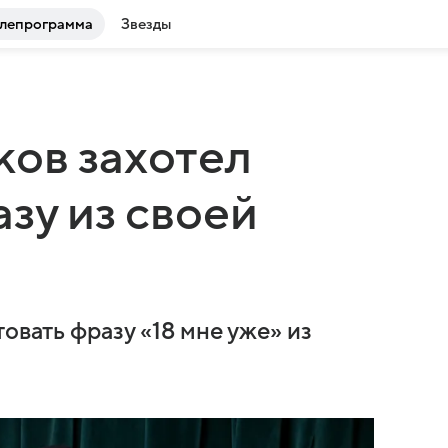
лепрограмма
Звезды
ов захотел
зу из своей
овать фразу «18 мне уже» из