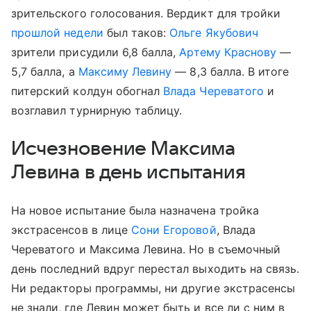
зрительского голосования. Вердикт для тройки
прошлой недели
был таков:
Ольге Якубович
зрители присудили 6,8 балла,
Артему Краснову
—
5,7 балла, а
Максиму Левину
— 8,3 балла. В итоге
питерский колдун обогнал
Влада Череватого
и
возглавил турнирную таблицу.
Исчезновение Максима
Левина в день испытания
На новое испытание была назначена тройка
экстрасенсов в лице
Сони Егоровой
, Влада
Череватого и Максима Левина. Но в съемочный
день последний вдруг перестал выходить на связь.
Ни редакторы программы, ни другие экстрасенсы
не знали, где Левин может быть и все ли с ним в