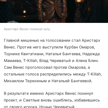
Аристарх Венес покинул шоу
Главной мишенью на голосовании стал Аристарх
Венес. Против него выступили Курбан Омаров,
Торнике Квитатиани, Наталья Бантеева, Надежда
Мамаева, T-Killah, Влад Череватый и Алена Блин.
Сам Венес проголосовал против Омарова, а
остальные голоса распределились между T-Killah,
Михаилом Терехиным и Натальей Бантеевой.
В результате именно Аристарх Венес покинул
проект, и Светлые вновь ошиблись, избавившись
от своего игрока. Ночью Череватый