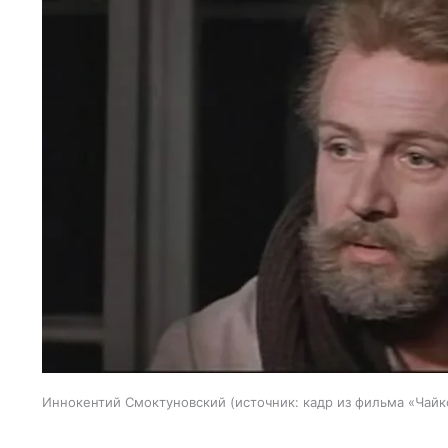
Иннокентий Смоктуновский
источник:
кадр из фильма «Чайк