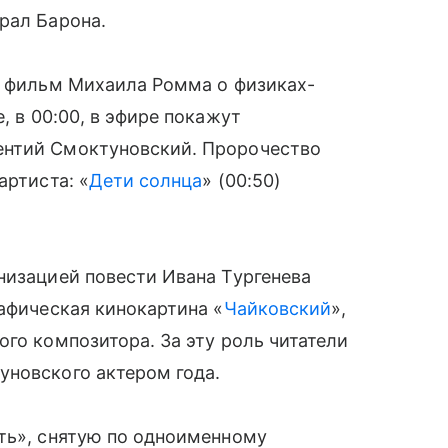
рал Барона.
ь фильм Михаила Ромма о физиках-
е, в 00:00, в эфире покажут
ентий Смоктуновский. Пророчество
артиста: «
Дети солнца
» (00:50)
низацией повести Ивана Тургенева
рафическая кинокартина «
Чайковский
»,
ого композитора. За эту роль читатели
уновского актером года.
ть», снятую по одноименному