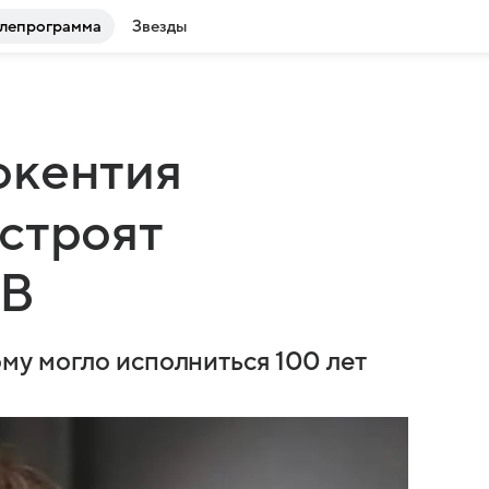
лепрограмма
Звезды
окентия
строят
ТВ
му могло исполниться 100 лет