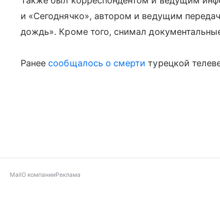
Также был корреспондентом и ведущим ин
и «Сегоднячко», автором и ведущим переда
дождь». Кроме того, снимал документальные
Ранее
сообщалось о смерти
турецкой телев
Mail
О компании
Реклама