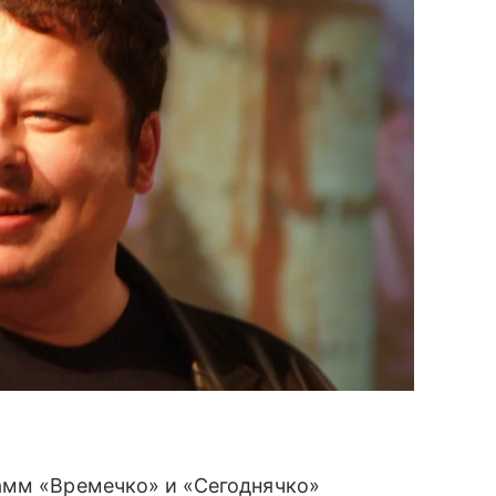
амм «Времечко» и «Сегоднячко»