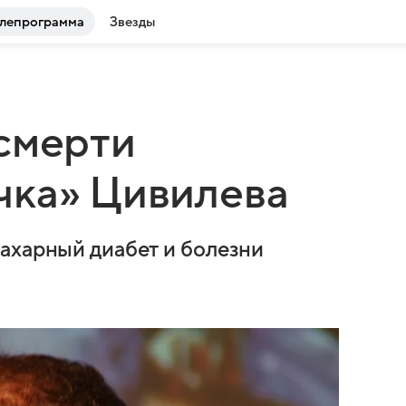
лепрограмма
Звезды
смерти
чка» Цивилева
ахарный диабет и болезни