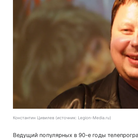
Константин Цивилев
источник:
Legion-Media.ru
Ведущий популярных в 90-е годы телепрогр