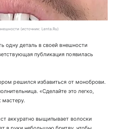
 внешности
источник:
Lenta.Ru
ь одну деталь в своей внешности
ветствующая публикация появилась
тором решился избавиться от моноброви.
олнительница. «Сделайте это легко,
 мастеру.
ист аккуратно выщипывает волоски
ет в руки небольшую бритву, чтобы