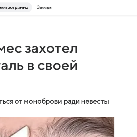
лепрограмма
Звезды
мес захотел
аль в своей
ться от моноброви ради невесты