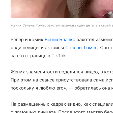
Жених Селены Гомес захотел изменить одну деталь в своей
Рэпер и комик
Бенни Бланко
захотел изменит
ради певицы и актрисы
Селены Гомес
. Соот
на его странице в TikTok.
Жених знаменитости поделился видео, в ко
При этом на сеансе присутствовала сама исп
поскольку я люблю его», — обратилась она к
На размещенных кадрах видно, как специал
с помощью пинцета. После этого мастер бер