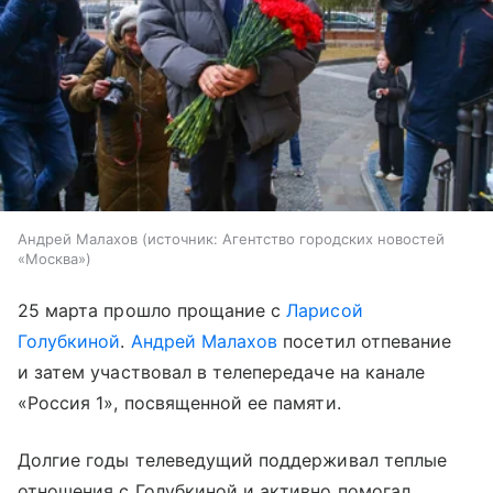
Андрей Малахов
источник:
Агентство городских новостей
«Москва»
25 марта прошло прощание с
Ларисой
Голубкиной
.
Андрей Малахов
посетил отпевание
и затем участвовал в телепередаче на канале
«Россия 1», посвященной ее памяти.
Долгие годы телеведущий поддерживал теплые
отношения с Голубкиной и активно помогал