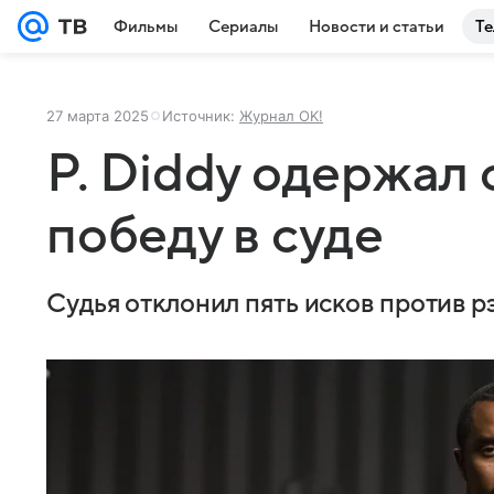
Фильмы
Сериалы
Новости и статьи
Те
27 марта 2025
Источник:
Журнал OK!
P. Diddy одержал
победу в суде
Судья отклонил пять исков против р