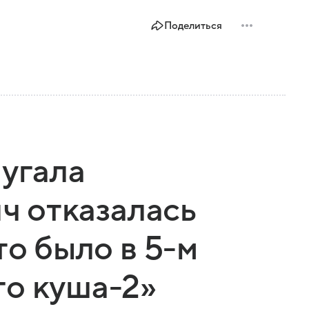
Поделиться
пугала
ич отказалась
то было в 5-м
о куша-2»