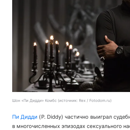
Шон «Пи Дидди» Комбс
источник:
Rex / Fotodom.ru
Пи Дидди
(P. Diddy) частично выиграл судеб
в многочисленных эпизодах сексуального на