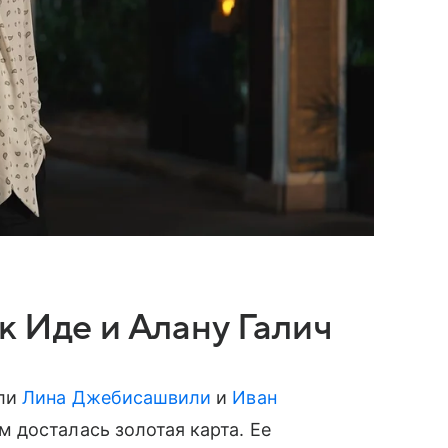
к Иде и Алану Галич
али
Лина Джебисашвили
и
Иван
 досталась золотая карта. Ее