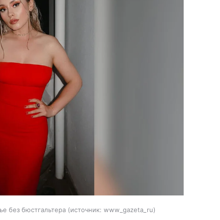
ье без бюстгальтера
источник:
www_gazeta_ru