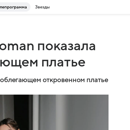
лепрограмма
Звезды
oman показала
ающем платье
в облегающем откровенном платье