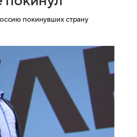
е покинул
 Россию покинувших страну