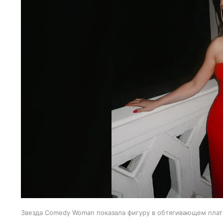
Звезда Comedy Woman показала фигуру в обтягивающем плат