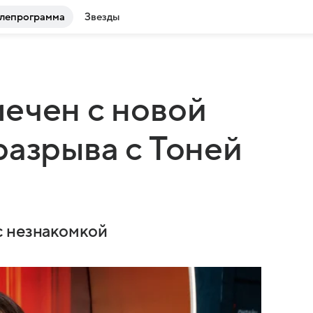
лепрограмма
Звезды
ечен с новой
разрыва с Тоней
с незнакомкой