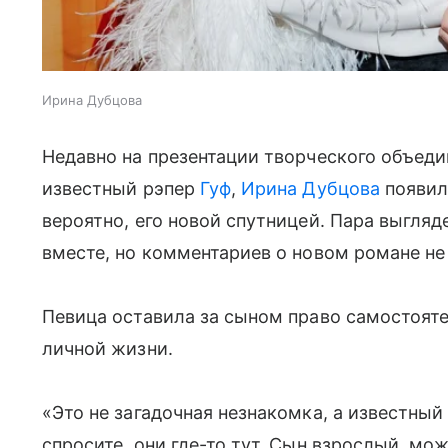
Ирина Дубцова
Недавно на презентации творческого объеди
известный рэпер
Гуф
,
Ирина Дубцова
появил
вероятно, его новой спутницей. Пара выгля
вместе, но комментариев о новом романе не
Певица оставила за сыном право самостояте
личной жизни.
«Это не загадочная незнакомка, а известный 
спросите, они где-то тут. Сын взрослый, мо