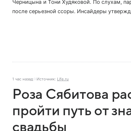
Черницына и Тони Худяковой. По слухам, па
после серьезной ссоры. Инсайдеры утвержда
1 час назад
Источник:
Life.ru
Роза Сябитова ра
пройти путь от зн
свадьбы