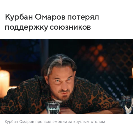
Курбан Омаров потерял
поддержку союзников
Курбан Омаров проявил эмоции за круглым столом