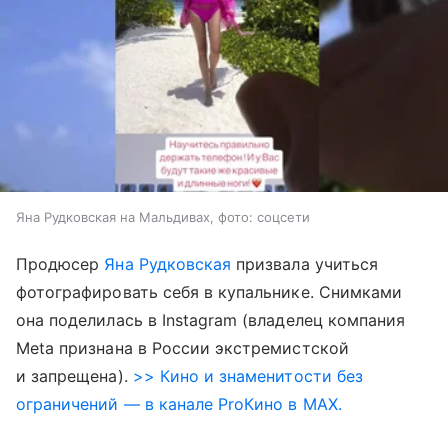
Яна Рудковская на Мальдивах, фото: соцсети
Продюсер
Яна Рудковская
призвала учиться
фотографировать себя в купальнике. Снимками
она поделилась в Instagram (владелец компания
Meta признана в России экстремистской
и запрещена).
>> Кино и знаменитости без
ограничений — в канале ProКино в MAX.