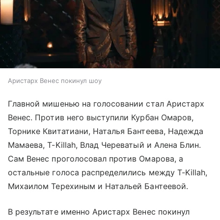
Аристарх Венес покинул шоу
Главной мишенью на голосовании стал Аристарх
Венес. Против него выступили Курбан Омаров,
Торнике Квитатиани, Наталья Бантеева, Надежда
Мамаева, T-Killah, Влад Череватый и Алена Блин.
Сам Венес проголосовал против Омарова, а
остальные голоса распределились между T-Killah,
Михаилом Терехиным и Натальей Бантеевой.
В результате именно Аристарх Венес покинул