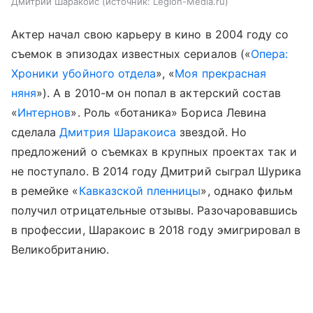
Дмитрий Шаракоис
источник:
Legion-Media.ru
Актер начал свою карьеру в кино в 2004 году со
съемок в эпизодах известных сериалов («
Опера:
Хроники убойного отдела
», «
Моя прекрасная
няня
»). А в 2010-м он попал в актерский состав
«
Интернов
». Роль «ботаника» Бориса Левина
сделала
Дмитрия Шаракоиса
звездой. Но
предложений о съемках в крупных проектах так и
не поступало. В 2014 году Дмитрий сыграл Шурика
в ремейке «
Кавказской пленницы
», однако фильм
получил отрицательные отзывы. Разочаровавшись
в профессии, Шаракоис в 2018 году эмигрировал в
Великобританию.