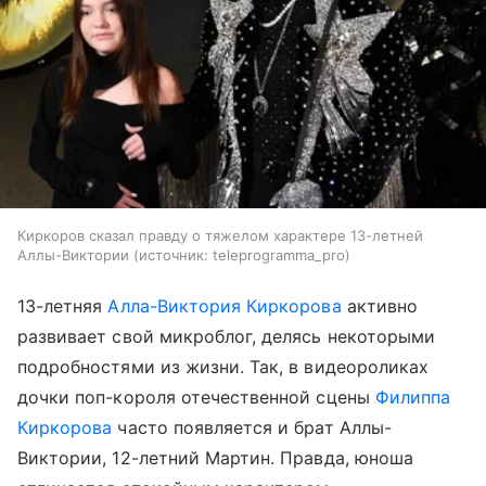
Киркоров сказал правду о тяжелом характере 13-летней
Аллы-Виктории
источник:
teleprogramma_pro
13-летняя
Алла-Виктория Киркорова
активно
развивает свой микроблог, делясь некоторыми
подробностями из жизни. Так, в видеороликах
дочки поп-короля отечественной сцены
Филиппа
Киркорова
часто появляется и брат Аллы-
Виктории, 12-летний Мартин. Правда, юноша