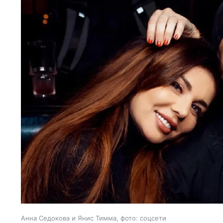
Анна Седокова и Янис Тимма, фото: соцсети