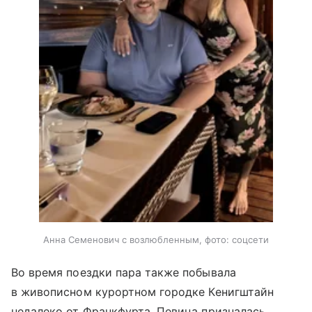
Анна Семенович с возлюбленным, фото: соцсети
Во время поездки пара также побывала
в живописном курортном городке Кенигштайн
недалеко от Франкфурта. Певица призналась,