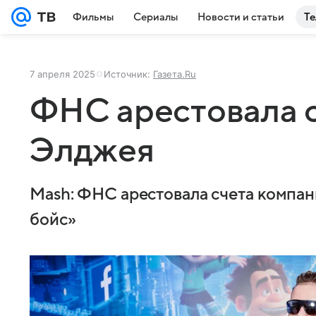
Фильмы
Сериалы
Новости и статьи
Те
7 апреля 2025
Источник:
Газета.Ru
ФНС арестовала с
Элджея
Mash: ФНС арестовала счета компа
бойс»