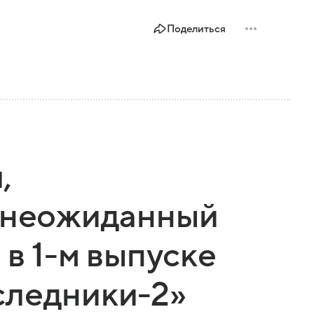
Поделиться
,
и неожиданный
 в 1-м выпуске
следники-2»