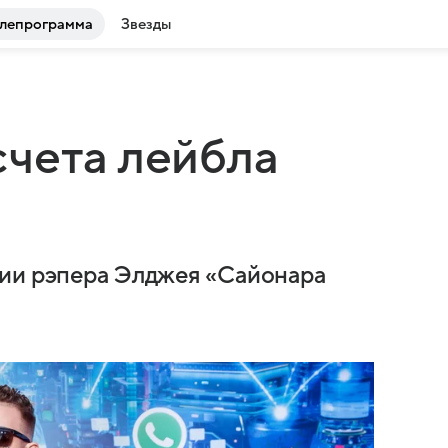
лепрограмма
Звезды
чета лейбла
нии рэпера Элджея «Сайонара