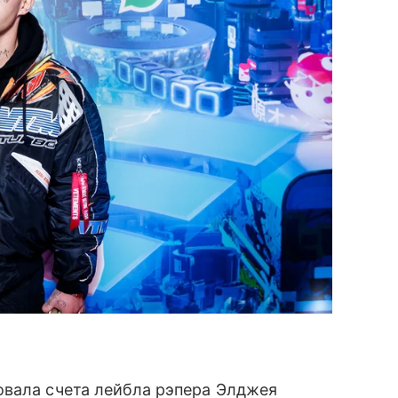
овала счета лейбла рэпера Элджея