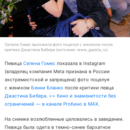
Селена Гомес выложила фото поцелуя с женихом после
критики Джастина Бибера
источник:
www_gazeta_ru
Певица
Селена Гомес
показала в Instagram
(владелец компания Meta признана в России
экстремистской и запрещена) фото поцелуя
с женихом
Бенни Бланко
после критики певца
Джастина Бибера
.
>> Кино и знаменитости без
ограничений — в канале ProКино в MAX.
На снимке возлюбленные целовались в заведении.
Певица была одета в темно-синее бархатное