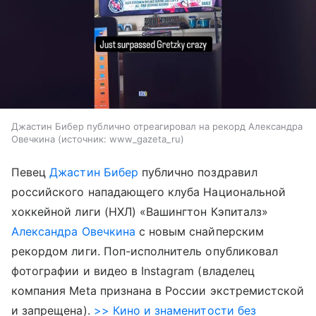
Джастин Бибер публично отреагировал на рекорд Александра
Овечкина
источник:
www_gazeta_ru
Певец
Джастин Бибер
публично поздравил
российского нападающего клуба Национальной
хоккейной лиги (НХЛ) «Вашингтон Кэпиталз»
Александра Овечкина
с новым снайперским
рекордом лиги. Поп-исполнитель опубликовал
фотографии и видео в Instagram (владелец
компания Meta признана в России экстремистской
и запрещена).
>> Кино и знаменитости без