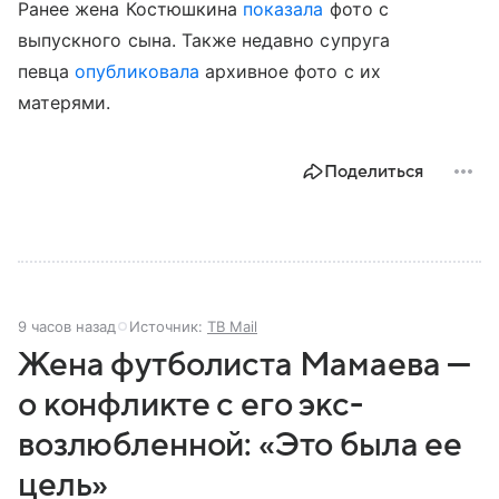
Ранее жена Костюшкина
показала
фото с
выпускного сына. Также недавно супруга
певца
опубликовала
архивное фото с их
матерями.
Поделиться
9 часов назад
Источник:
ТВ Mail
Жена футболиста Мамаева —
о конфликте с его экс-
возлюбленной: «Это была ее
цель»