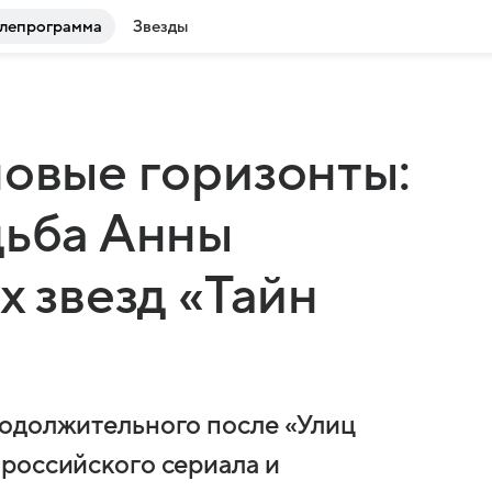
лепрограмма
Звезды
новые горизонты:
дьба Анны
х звезд «Тайн
родолжительного после «Улиц
российского сериала и