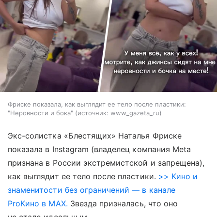
Фриске показала, как выглядит ее тело после пластики:
"Неровности и бока"
источник:
www_gazeta_ru
Экс-солистка «Блестящих» Наталья Фриске
показала в Instagram (владелец компания Meta
признана в России экстремистской и запрещена),
как выглядит ее тело после пластики.
>> Кино и
знаменитости без ограничений — в канале
ProКино в MAX.
Звезда призналась, что оно
не стало идеальным.