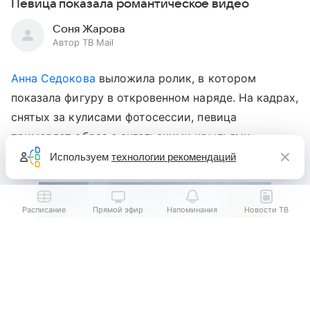
Певица показала романтическое видео
Соня Жарова
Автор ТВ Mail
Анна Седокова
выложила ролик, в котором
показала фигуру в откровенном наряде. На кадрах,
снятых за кулисами фотосессии, певица
примеряет образ с ангельскими крыльями
за спиной.
Используем
технологии рекомендаций
Расписание
Прямой эфир
Напоминания
Новости ТВ
Выберите комментарий
Выберите комментарий
Информация полезная и актуальная
Информация полезная и актуальная
Заголовок вводит в заблуждение
Заголовок вводит в заблуждение