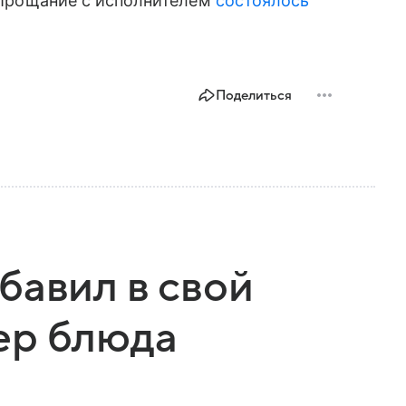
. Прощание с исполнителем
состоялось
Поделиться
бавил в свой
ер блюда