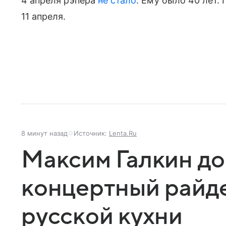
4 апреля рэпера
не стало
. Ему было 40 лет
11 апреля.
8 минут назад
Источник:
Lenta.Ru
Максим Галкин до
концертный райд
русской кухни