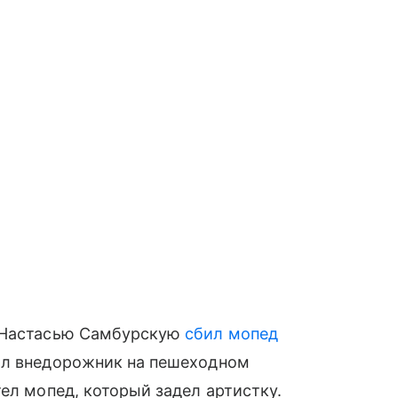
о Настасью Самбурскую
сбил мопед
ил внедорожник на пешеходном
ел мопед, который задел артистку.