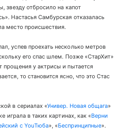
ы, звезду отбросило на капот
сь». Настасья Самбурская отказалась
ла место происшествия.
ал, успев проехать несколько метров
оскольку его спас шлем. Позже «СтарХит»
т прощения у актрисы и пытается
ется, то становится ясно, что это Стас
кой в сериалах «
Универ. Новая общага
»
е играла в таких картинах, как «
Верни
ейский с YouТюба
», «
Беспринципные
».