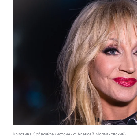
Кристина Орбакайте
источник:
Алексей Молчановский