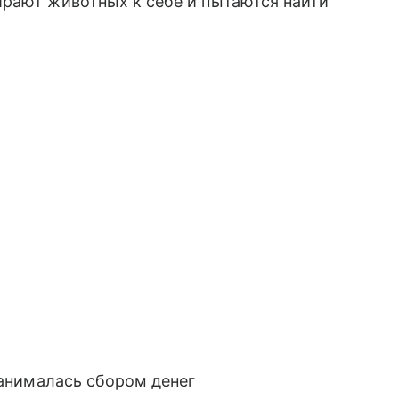
ирают животных к себе и пытаются найти
занималась сбором денег