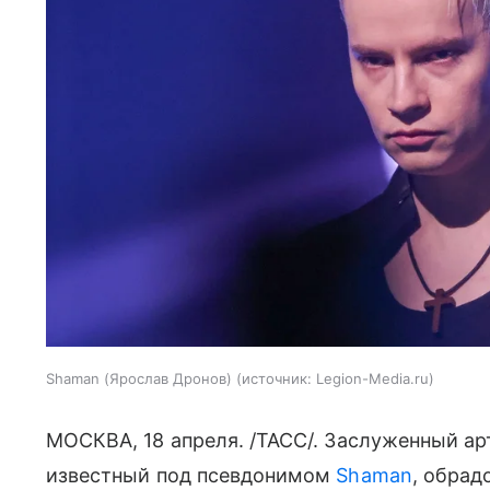
Shaman (Ярослав Дронов)
источник:
Legion-Media.ru
МОСКВА, 18 апреля. /ТАСС/. Заслуженный ар
известный под псевдонимом
Shaman
, обрад