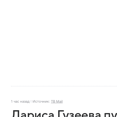
1 час назад
Источник:
ТВ Mail
Лариса Гузеева п