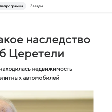
лепрограмма
Звезды
какое наследство
аб Церетели
 находилась недвижимость
к элитных автомобилей