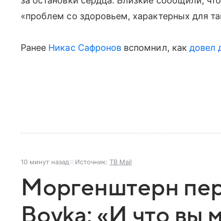
за остановки сердца. Близкие сообщили, чт
«проблем со здоровьем, характерных для та
Ранее
Никас Сафронов
вспомнил, как
довел 
10 минут назад
Источник:
ТВ Mail
Моргенштерн пер
Boyka: «И что вы 