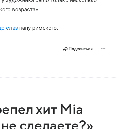
о у художника было только несколько
кого возраста».
до слез
папу римского.
Поделиться
епел хит Mia
мне сделаете?»