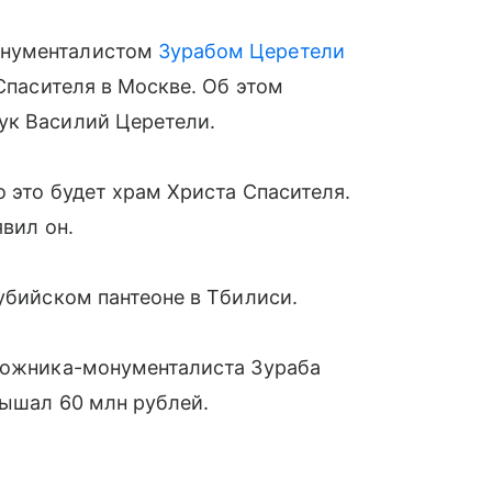
онументалистом
Зурабом Церетели
 Спасителя в Москве. Об этом
ук Василий Церетели.
о это будет храм Христа Спасителя.
явил он.
дубийском пантеоне в Тбилиси.
удожника-монументалиста Зураба
вышал 60 млн рублей.