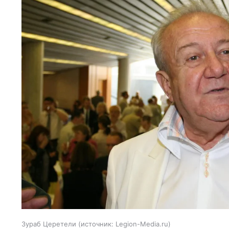
Зураб Церетели
источник:
Legion-Media.ru