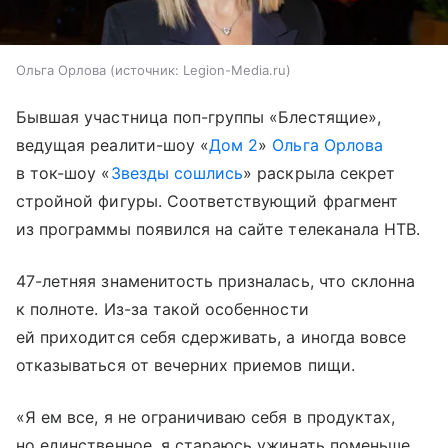
Ольга Орлова
источник:
Legion-Media.ru
Бывшая участница поп-группы «Блестящие»,
ведущая реалити-шоу «
Дом 2
»
Ольга Орлова
в ток-шоу «
Звезды сошлись
» раскрыла секрет
стройной фигуры. Соответствующий фрагмент
из программы появился на сайте телеканала НТВ.
47-летняя знаменитость призналась, что склонна
к полноте. Из-за такой особенности
ей приходится себя сдерживать, а иногда вовсе
отказываться от вечерних приемов пищи.
«Я ем все, я не ограничиваю себя в продуктах,
но единственное, я стараюсь ужинать поменьше.