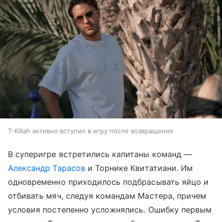
T-Killah активно вступил в игру после возвращения
В суперигре встретились капитаны команд —
Александр Тарасов
и Торнике Квитатиани. Им
одновременно приходилось подбрасывать яйцо и
отбивать мяч, следуя командам Мастера, причем
условия постепенно усложнялись. Ошибку первым