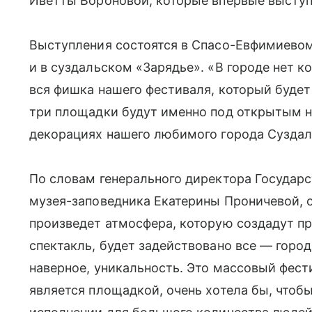
Иветты Вороновой, которые впервые выступ
Выступления состоятся в Спасо-Евфимиево
и в суздальском «Зарядье». «В городе нет к
вся фишка нашего фестиваля, который буде
три площадки будут именно под открытым н
декорациях нашего любимого города Суздал
По словам генерального директора Государ
музея-заповедника Екатерины Проничевой, о
произведет атмосфера, которую создадут пр
спектакль, будет задействовано все — город,
наверное, уникальность. Это массовый фести
является площадкой, очень хотела бы, чтоб