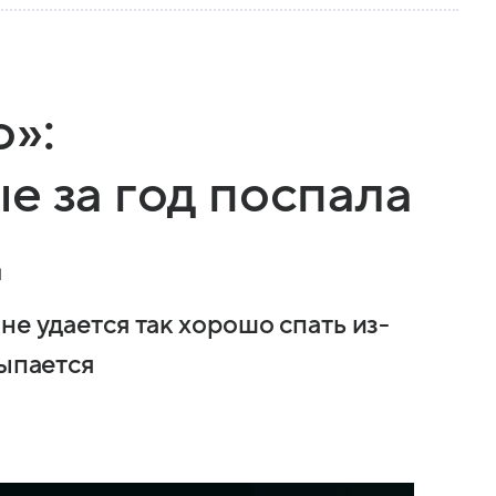
»:
е за год поспала
д
не удается так хорошо спать из-
сыпается