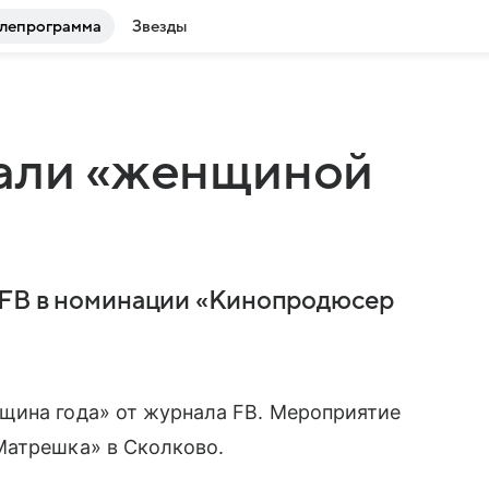
лепрограмма
Звезды
вали «женщиной
а FB в номинации «Кинопродюсер
щина года» от журнала FB. Мероприятие
Матрешка» в Сколково.