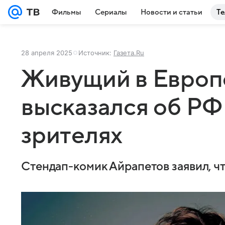
Фильмы
Сериалы
Новости и статьи
Те
28 апреля 2025
Источник:
Газета.Ru
Живущий в Европ
высказался об РФ
зрителях
Стендап-комик Айрапетов заявил, что