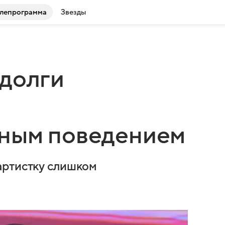
лепрограмма
Звезды
 долги
ным поведением
артистку слишком