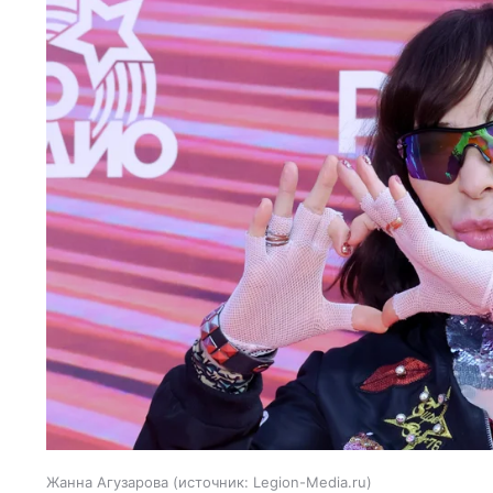
Жанна Агузарова
источник:
Legion-Media.ru