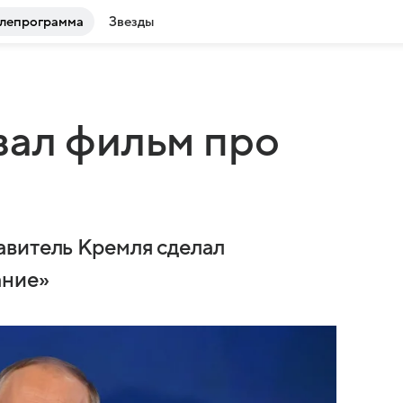
лепрограмма
Звезды
вал фильм про
авитель Кремля сделал
ание»