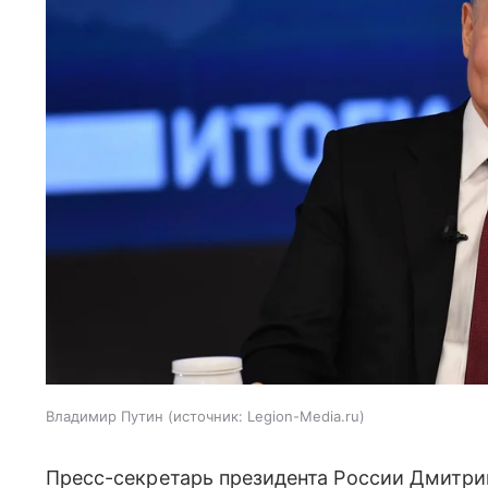
Владимир Путин
источник:
Legion-Media.ru
Пресс-секретарь президента России Дмитри