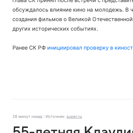
глава СК принял после встречи с представит
обсуждалось влияние кино на молодежь. В 
создания фильмов о Великой Отечественной 
других исторических событиях.
Ранее СК РФ
инициировал проверку в кинос
28 минут назад
Источник:
super.ru
55-летняя Клауд