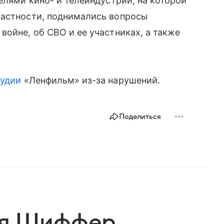
елями кино- и телеиндустрии, на которой
частности, поднимались вопросы
войне, об СВО и ее участниках, а также
тудии
«Ленфильм» из-за нарушений.
Поделиться
ия Шиффер