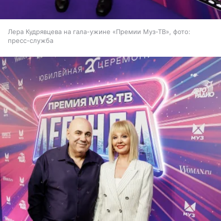
Лера Кудрявцева на гала-ужине «Премии Муз-ТВ», фото:
пресс-служба