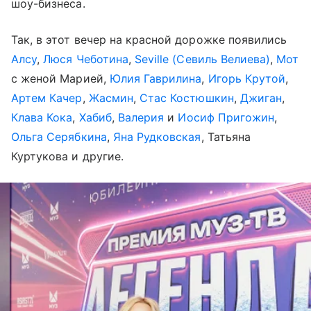
шоу-бизнеса.
Так, в этот вечер на красной дорожке появились
Алсу
,
Люся Чеботина
,
Seville (Севиль Велиева)
,
Мот
с женой Марией,
Юлия Гаврилина
,
Игорь Крутой
,
Артем Качер
,
Жасмин
,
Стас Костюшкин
,
Джиган
,
Клава Кока
,
Хабиб
,
Валерия
и
Иосиф Пригожин
,
Ольга Серябкина
,
Яна Рудковская
, Татьяна
Куртукова и другие.