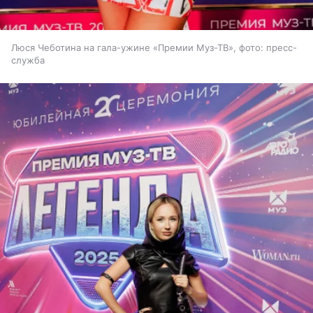
Люся Чеботина на гала-ужине «Премии Муз-ТВ», фото: пресс-
служба