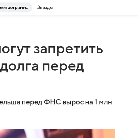
лепрограмма
Звезды
огут запретить
 долга перед
ельша перед ФНС вырос на 1 млн