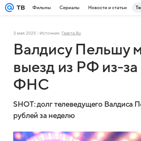
Фильмы
Сериалы
Новости и статьи
Те
3 мая 2025
Источник:
Газета.Ru
Валдису Пельшу м
выезд из РФ из-за
ФНС
SHOT: долг телеведущего Валдиса П
рублей за неделю