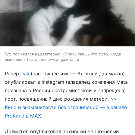
Гуф посмеялся над матерью: «Присылаешь это фото, когда
выпьешь!»
источник:
www_gazeta_ru
Рэпер
Гуф
(настоящее имя — Алексей Долматов)
опубликовал в Instagram (владелец компания Meta
признана в России экстремистской и запрещена)
пост, посвященный дню рождения матери.
>>
Кино и знаменитости без ограничений — в канале
ProКино в MAX.
Долматов опубликовал архивный черно-белый