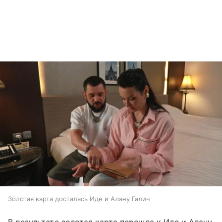
Золотая карта досталась Иде и Алану Галич