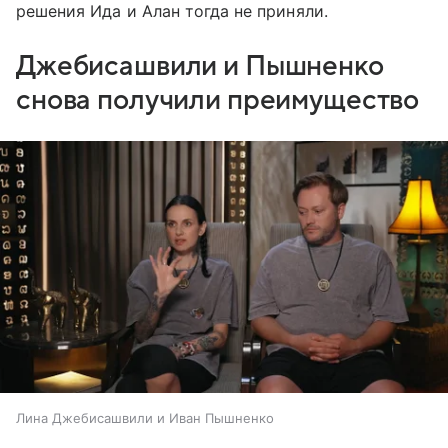
решения Ида и Алан тогда не приняли.
Джебисашвили и Пышненко
снова получили преимущество
Лина Джебисашвили и Иван Пышненко