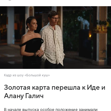
Кадр из шоу «Большой куш»
Золотая карта перешла к Иде и
Алану Галич
В начале выпуска особое положение занимали