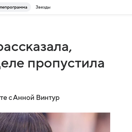
лепрограмма
Звезды
ассказала,
деле пропустила
те с Анной Винтур