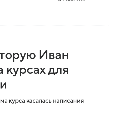
оторую Иван
 курсах для
ии
ема курса касалась написания