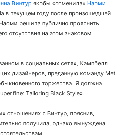
Анна Винтур
якобы «отменила»
Наоми
Gala в текущем году после произошедшей
 Наоми решила публично прояснить
го отсутствия на этом знаковом
анном в социальных сетях, Кэмпбелл
ящих дизайнеров, преданную команду Met
обыкновенного торжества. Я должна
erfine: Tailoring Black Style».
х отношениях с Винтур, пояснив,
вительно получила, однако вынуждена
бстоятельствам.