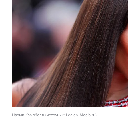
Наоми Кэмпбелл
источник:
Legion-Media.ru