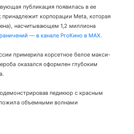
твующая публикация появилась в ее
Ф; принадлежит корпорации Meta, которая
щена), насчитывающем 1,2 миллиона
раничений — в канале ProКино в MAX.
ессии примерила корсетное белое макси-
дероба оказался оформлен глубоким
а.
продемонстрировав педикюр с красным
 уложила объемными волнами