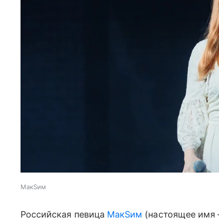
МакSим
Российская певица
МакSим
(настоящее имя 