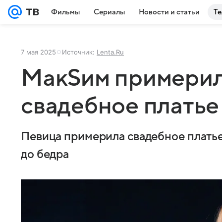
Фильмы
Сериалы
Новости и статьи
Те
7 мая 2025
Источник:
Lenta.Ru
МакSим примерил
свадебное платье
Певица примерила свадебное платье
до бедра