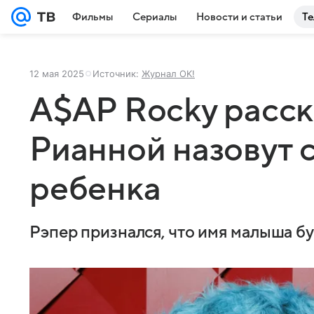
Фильмы
Сериалы
Новости и статьи
Те
12 мая 2025
Источник:
Журнал OK!
A$AP Rocky расска
Рианной назовут 
ребенка
Рэпер признался, что имя малыша бу