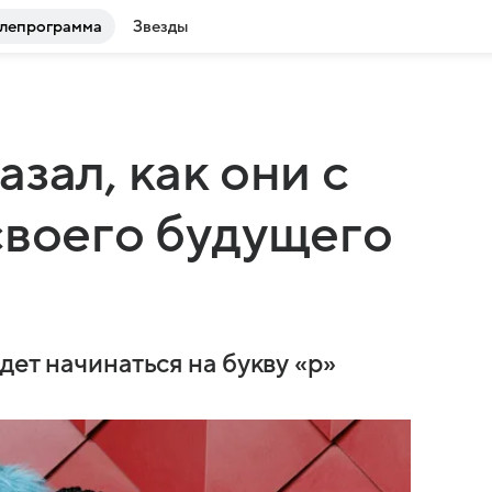
лепрограмма
Звезды
зал, как они с
своего будущего
дет начинаться на букву «р»