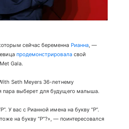
 которым сейчас беременна
Рианна
, —
 певица
продемонстрировала
свой
Met Gala.
With Seth Meyers 36-летнему
я пара выберет для будущего малыша.
”. У вас с Рианной имена на букву “Р”.
 тоже на букву “Р”?», — поинтересовался