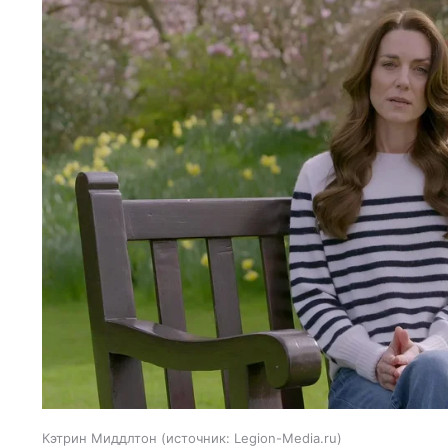
Кэтрин Миддлтон
источник:
Legion-Media.ru