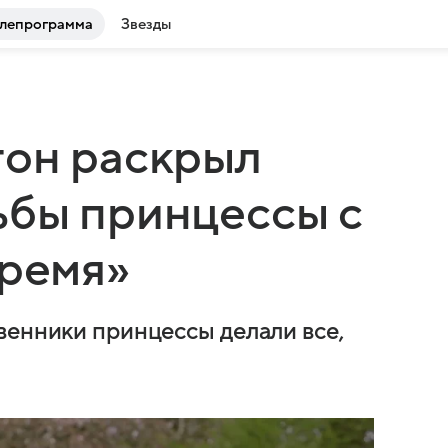
лепрограмма
Звезды
тон раскрыл
ьбы принцессы с
время»
венники принцессы делали все,