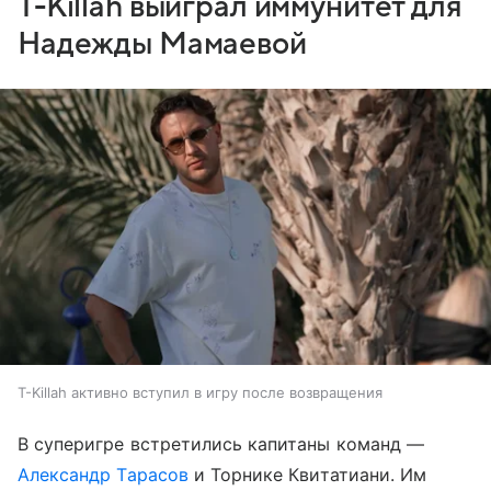
T-Killah выиграл иммунитет для
Надежды Мамаевой
T-Killah активно вступил в игру после возвращения
В суперигре встретились капитаны команд —
Александр Тарасов
и Торнике Квитатиани. Им