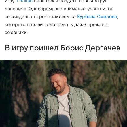
игру
T-Killah
попытался создать новый «круг
доверия». Одновременно внимание участников
неожиданно переключилось на
Курбана Омарова
,
которого начали подозревать даже прежние
союзники.
В игру пришел Борис Дергачев