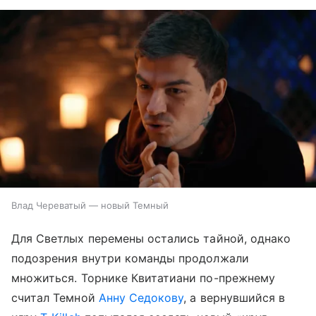
Влад Череватый — новый Темный
Для Светлых перемены остались тайной, однако
подозрения внутри команды продолжали
множиться. Торнике Квитатиани по-прежнему
считал Темной
Анну Седокову
, а вернувшийся в