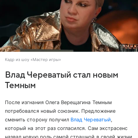
Кадр из шоу «Мастер игры»
Влад Череватый стал новым
Темным
После изгнания Олега Верещагина Темным
потребовался новый союзник. Предложение
сменить сторону получил
Влад Череватый
,
который на этот раз согласился. Сам экстрасенс
назвал новую роль самой страшной в своей жизни