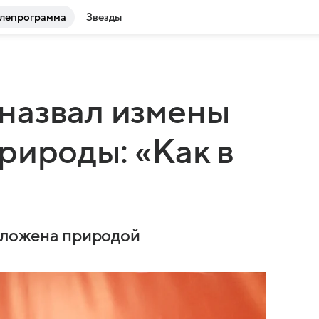
лепрограмма
Звезды
назвал измены
рироды: «Как в
заложена природой