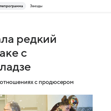
лепрограмма
Звезды
ала редкий
аке с
ладзе
б отношениях с продюсером