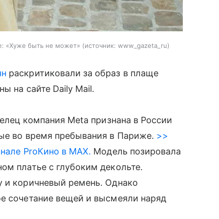
е: «Хуже быть не может»
источник:
www_gazeta_ru
ян
раскритиковали за образ в плаще
 на сайте Daily Mail.
делец компания Meta признана в России
ые во время пребывания в Париже.
>>
анале ProКино в MAX.
Модель позировала
ом платье с глубоким декольте.
у и коричневый ремень. Однако
ое сочетание вещей и высмеяли наряд